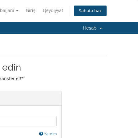
baijani
Giriş
Qeydiyyat
Səbətə bax
Hesab
 edin
ransfer et!*
Yardım