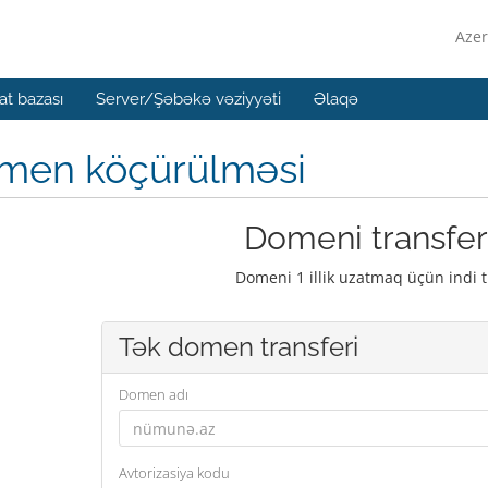
Azer
t bazası
Server/Şəbəkə vəziyyəti
Əlaqə
men köçürülməsi
Domeni transfer
Domeni 1 illik uzatmaq üçün indi t
Tək domen transferi
Domen adı
Avtorizasiya kodu