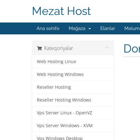
Mezat Host
Ana səhifə
Mağaza
Elanlar
Məluma
Do
Kateqoriyalar
Web Hosting Linux
Web Hosting Windows
Reseller Hosting
Reseller Hosting Windows
Vps Server Linux - OpenVZ
Vps Server Windows - KVM
Vps Windows Desktop