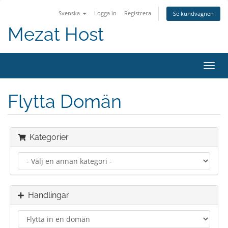
Svenska
Logga in
Registrera
Se kundvagnen
Mezat Host
Växla
navig
Flytta Domän
Kategorier
Handlingar