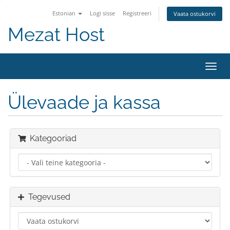
Estonian
Logi sisse
Registreeri
Vaata ostukorvi
Mezat Host
Lülit
navig
Ülevaade ja kassa
Kategooriad
Tegevused