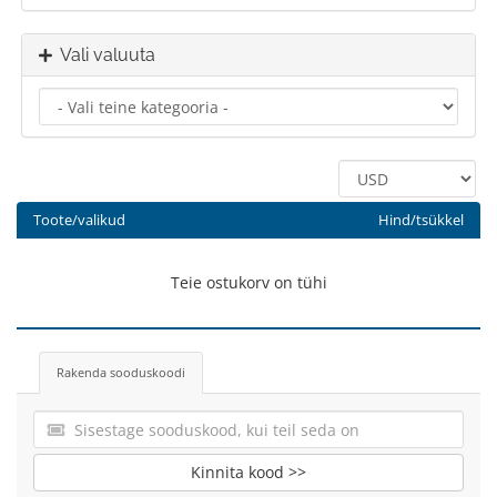
Vali valuuta
Toote/valikud
Hind/tsükkel
Teie ostukorv on tühi
Rakenda sooduskoodi
Kinnita kood >>