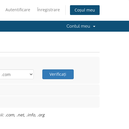
Autentificare
Înregistrare
Coșul meu
Contul meu
Verificați
 .com, .net, .info, .org