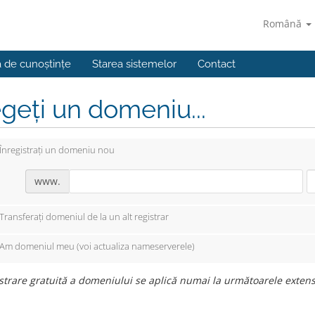
Română
a de cunoștințe
Starea sistemelor
Contact
geți un domeniu...
Înregistrați un domeniu nou
www.
Transferați domeniul de la un alt registrar
Am domeniul meu (voi actualiza nameserverele)
strare gratuită a domeniului se aplică numai la următoarele extensii: