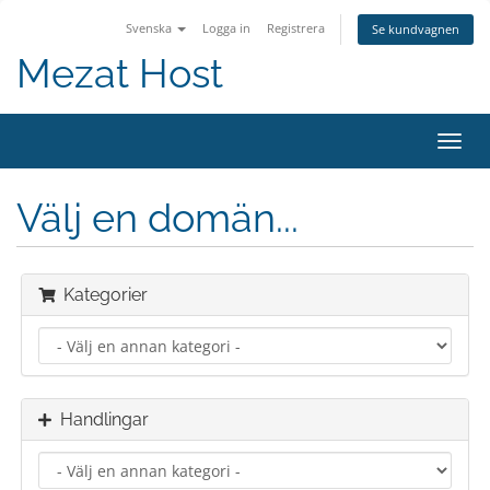
Svenska
Logga in
Registrera
Se kundvagnen
Mezat Host
Växla
navig
Välj en domän...
Kategorier
Handlingar